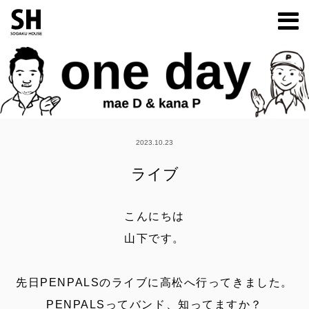
m
2023.10.23
ライブ
こんにちは
山下です。
先日PENPALSのライブに高松へ行ってきました。
PENPALSってバンド、知ってますか？